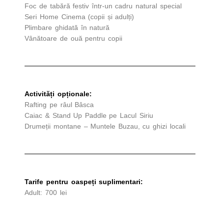
Foc de tabără festiv într-un cadru natural special
Seri Home Cinema (copii și adulți)
Plimbare ghidată în natură
Vânătoare de ouă pentru copii
Activități opționale:
Rafting pe râul Bâsca
Caiac & Stand Up Paddle pe Lacul Siriu
Drumeții montane – Muntele Buzau, cu ghizi locali
Tarife pentru oaspeți suplimentari:
Adult: 700 lei
Copii:
0–3 ani – gratuit