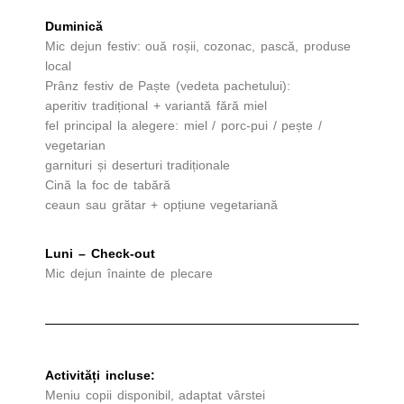
Duminică
Mic dejun festiv: ouă roșii, cozonac, pască, produse
local
Prânz festiv de Paște (vedeta pachetului):
aperitiv tradițional + variantă fără miel
fel principal la alegere: miel / porc-pui / pește /
vegetarian
garnituri și deserturi tradiționale
Cină la foc de tabără
ceaun sau grătar + opțiune vegetariană
Luni – Check-out
Mic dejun înainte de plecare
Activități incluse:
Meniu copii disponibil, adaptat vârstei